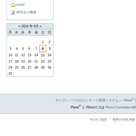
event
研究会の概要
«
2026 年 8月
»
月
火
水
木
金
土
日
8
1
2
月
3
4
5
6
7
8
9
10
11
12
13
14
16
15
17
18
19
20
21
22
23
24
25
26
27
28
29
30
31
®
オープンソースのコンテンツ管理システム — Plone
®
Plone
と Ploneロゴは
Plone Foundation
の
Ploneで動作
標準XHTML準拠