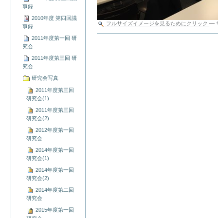
事録
2010年度 第四回議
フルサイズイメージを見るためにクリック
—
事録
ド
2011年度第一回 研
キ
究会
ュ
2011年度第三回 研
メ
究会
ン
研究会写真
ト
ア
2011年度第三回
ク
研究会(1)
シ
2011年度第三回
ョ
研究会(2)
ン
2012年度第一回
研究会
2014年度第一回
研究会(1)
2014年度第一回
研究会(2)
2014年度第二回
研究会
2015年度第一回