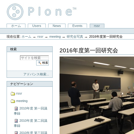
コ
ン
テ
ン
ツ
セ
ホーム
Users
News
Events
rssr
に
パ
ク
飛
ー
シ
ぶ
→
→
→
→
現在位置:
ホーム
rssr
meeting
研究会写真
2016年度第一回研究会
ソ
ョ
|
ナ
ン
ナ
ル
2016年度第一回研究会
検索
ビ
ツ
ゲ
ー
ー
ル
シ
ョ
ン
アドバンス検索...
に
飛
ナビゲーション
ぶ
rssr
meeting
2010年度 第一回議
事録
2010年度 第二回議
事録
2010年度 第三回議