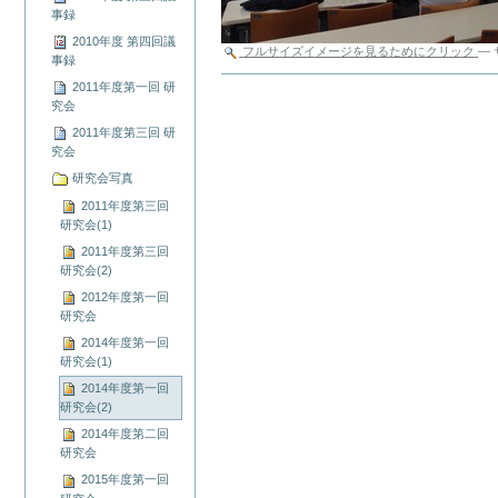
事録
2010年度 第四回議
フルサイズイメージを見るためにクリック
—
事録
ド
2011年度第一回 研
キ
究会
ュ
2011年度第三回 研
メ
究会
ン
ト
研究会写真
ア
2011年度第三回
ク
研究会(1)
シ
2011年度第三回
ョ
研究会(2)
ン
2012年度第一回
研究会
2014年度第一回
研究会(1)
2014年度第一回
研究会(2)
2014年度第二回
研究会
2015年度第一回