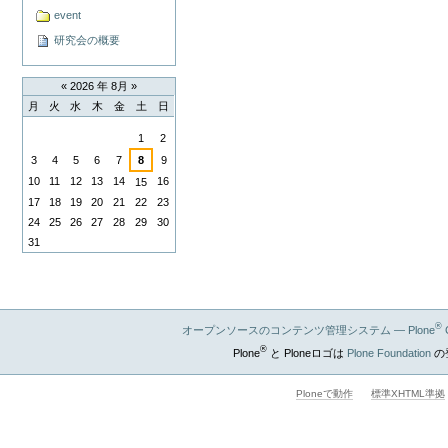
event
研究会の概要
«
2026 年 8月
»
月
火
水
木
金
土
日
8
1
2
月
3
4
5
6
7
8
9
10
11
12
13
14
16
15
17
18
19
20
21
22
23
24
25
26
27
28
29
30
31
®
オープンソースのコンテンツ管理システム — Plone
®
Plone
と Ploneロゴは
Plone Foundation
の
Ploneで動作
標準XHTML準拠