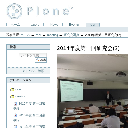
コ
ン
テ
ン
ツ
セ
ホーム
Users
News
Events
rssr
に
パ
ク
飛
ー
シ
ぶ
→
→
→
→
現在位置:
ホーム
rssr
meeting
研究会写真
2014年度第一回研究会(2)
ソ
ョ
|
ナ
ン
ナ
ル
2014年度第一回研究会(2)
検索
ビ
ツ
ゲ
ー
ー
ル
シ
ョ
ン
アドバンス検索...
に
飛
ナビゲーション
ぶ
rssr
meeting
2010年度 第一回議
事録
2010年度 第二回議
事録
2010年度 第三回議