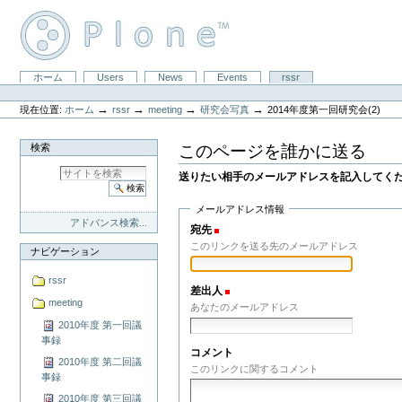
コ
ン
テ
ン
ツ
セ
ホーム
Users
News
Events
rssr
に
パ
ク
飛
ー
シ
ぶ
→
→
→
→
現在位置:
ホーム
rssr
meeting
研究会写真
2014年度第一回研究会(2)
ソ
ョ
|
ナ
ン
ナ
ル
このページを誰かに送る
検索
ビ
ツ
ゲ
ー
送りたい相手のメールアドレスを記入してく
ー
ル
シ
ョ
メールアドレス情報
ン
アドバンス検索...
宛先
(必須)
に
このリンクを送る先のメールアドレス
飛
ナビゲーション
ぶ
rssr
差出人
(必須)
meeting
あなたのメールアドレス
2010年度 第一回議
事録
コメント
2010年度 第二回議
このリンクに関するコメント
事録
2010年度 第三回議