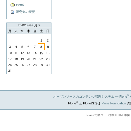
event
研究会の概要
«
2026 年 8月
»
月
火
水
木
金
土
日
8
1
2
月
3
4
5
6
7
8
9
10
11
12
13
14
16
15
17
18
19
20
21
22
23
24
25
26
27
28
29
30
31
®
オープンソースのコンテンツ管理システム — Plone
®
Plone
と Ploneロゴは
Plone Foundation
の
Ploneで動作
標準XHTML準拠