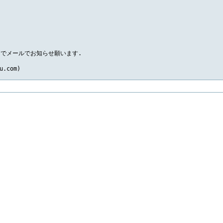
でメールでお知らせ願います.

u.com)