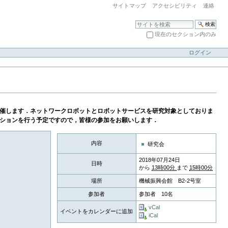
サイトマップ
アクセシビリティ
連絡
サイトを検索
現在のセクション内のみ
アドバンス検索...
ログイン
に開催します．ネットワークロボットとロボットサービスを研究対象としておりま
ションを行う予定ですので，皆様の参加をお願いします．
内容
研究会
2018年07月24日
日時
から
13時00分
まで
15時00分
場所
機械振興会館 B2-2号室
参加者
参加者 10名
vCal
イベントをカレンダーに追加
iCal