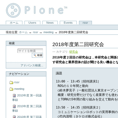
コ
ン
テ
ン
ツ
セ
ホーム
Users
News
Events
rssr
に
パ
ク
飛
ー
シ
ぶ
→
→
→
現在位置:
ホーム
rssr
meeting
2018年度第二回研究会
ソ
ョ
|
ナ
ン
ナ
ル
2018年度第二回研究会
検索
ビ
ツ
ゲ
ー
— カテゴリ:
研究会
ー
ル
シ
2018年度２回目の研究会は，本研究会と関
ョ
す研究会と業界団体の話が聞ける良い機会と
ン
アドバンス検索...
に
議題

飛
ナビゲーション
ぶ
13:00 - 13:45［招待講演1］

rssr
 ROSの１０年間と動向

meeting
 ○鈴木夢見子（一般社団法人東京オープンソー
 概要：研究分野だけでなく産業界でも使われ
2010年度 第一回議
 とTORKの5年間の取り組みを交えて動向を
事録
2010年度 第二回議
13:50 - 14:35［招待講演２］

事録
 コミュニケーションロボットの実用事例の
 ○竹内清明（タケロボ株式会社）

2010年度 第三回議