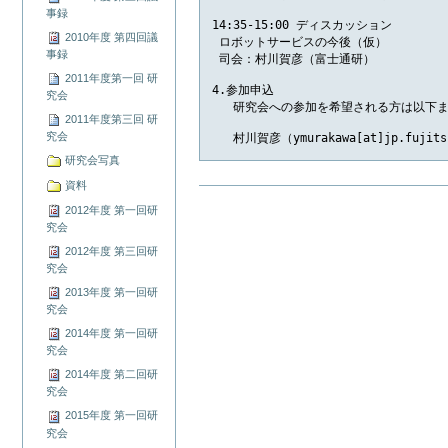
事録
14:35-15:00 ディスカッション

2010年度 第四回議
 ロボットサービスの今後（仮）

事録
 司会：村川賀彦（富士通研）

2011年度第一回 研
4.参加申込

究会
   研究会への参加を希望される方は以下ま
2011年度第三回 研
究会
   村川賀彦（ymurakawa[at]jp.fujits
研究会写真
資料
ド
キ
2012年度 第一回研
ュ
究会
メ
2012年度 第三回研
ン
究会
ト
2013年度 第一回研
ア
究会
ク
シ
2014年度 第一回研
ョ
究会
ン
2014年度 第二回研
究会
2015年度 第一回研
究会