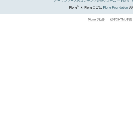
オープンソースのコンテンツ管理システム — Plone
®
Plone
と Ploneロゴは
Plone Foundation
の
Ploneで動作
標準XHTML準拠