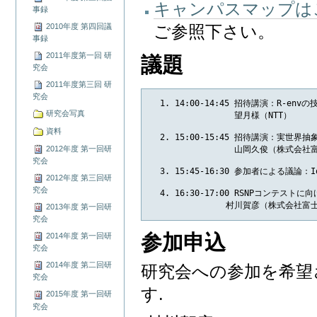
キャンパスマップは
事録
2010年度 第四回議
ご参照下さい。
事録
2011年度第一回 研
議題
究会
2011年度第三回 研
究会
  1. 14:00-14:45 招待講演：R-e
研究会写真
                 望月様（NTT）

資料
  2. 15:00-15:45 招待講演：実世界
                 山岡久俊（株式会
2012年度 第一回研
究会
  3. 15:45-16:30 参加者による議
2012年度 第三回研
究会
  4. 16:30-17:00 RSNPコンテストに
     　　　　　　村川賀彦（株式会社
2013年度 第一回研
究会
参加申込
2014年度 第一回研
究会
2014年度 第二回研
研究会への参加を希望
究会
す.
2015年度 第一回研
究会