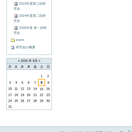
メ
2023年度第三回研
ン
究会
ト
2024年度第二回研
ア
究会
ク
2026年度 第一回研
シ
究会
ョ
ン
event
研究会の概要
«
2026 年 8月
»
月
火
水
木
金
土
日
8
1
2
月
3
4
5
6
7
8
9
10
11
12
13
14
16
15
17
18
19
20
21
22
23
24
25
26
27
28
29
30
31
®