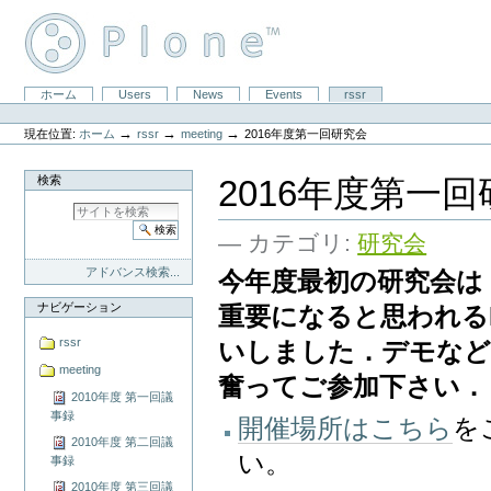
コ
ン
テ
ン
ツ
セ
ホーム
Users
News
Events
rssr
に
パ
ク
飛
ー
シ
ぶ
→
→
→
現在位置:
ホーム
rssr
meeting
2016年度第一回研究会
ソ
ョ
|
ナ
ン
ナ
ル
検索
2016年度第一
ビ
ツ
ゲ
ー
ー
ル
シ
— カテゴリ:
研究会
ョ
ン
アドバンス検索...
今年度最初の研究会は
に
飛
ナビゲーション
重要になると思われる
ぶ
rssr
いしました．デモなど
meeting
奮ってご参加下さい．
2010年度 第一回議
事録
開催場所はこちら
を
2010年度 第二回議
い。
事録
2010年度 第三回議