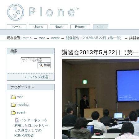
コ
ン
テ
ン
ツ
セ
ホーム
Users
News
Events
rssr
に
パ
ク
飛
ー
シ
ぶ
→
→
→
→
現在位置:
ホーム
rssr
event
開催報告：2013年5月22日（第一部）
講習会
ソ
ョ
|
ナ
ン
ナ
ル
講習会2013年5月22日（第
検索
ビ
ツ
ゲ
ー
ー
ル
シ
ョ
ン
アドバンス検索...
に
飛
ナビゲーション
ぶ
rssr
meeting
event
インターネットを
利用したロボットサー
ビス基盤としての
RSNP講習会