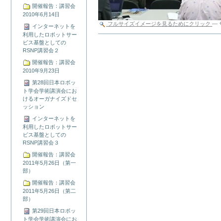
開催報告：講習会
2010年6月14日
フルサイズイメージを見るためにクリック
—
インターネットを
利用したロボットサー
ド
ビス基盤としての
キ
RSNP講習会２
ュ
開催報告：講習会
メ
2010年9月23日
ン
ト
第28回日本ロボッ
ア
ト学会学術講演会にお
ク
けるオーガナイズドセ
シ
ッション
ョ
インターネットを
ン
利用したロボットサー
ビス基盤としての
RSNP講習会３
開催報告：講習会
2011年5月26日（第一
部）
開催報告：講習会
2011年5月26日（第二
部）
第29回日本ロボッ
ト学会学術講演会にお