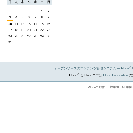
月
火
水
木
金
土
日
8
1
2
月
3
4
5
6
7
8
9
10
11
12
13
14
15
16
18
19
20
21
22
23
17
24
25
26
27
28
29
30
31
®
オープンソースのコンテンツ管理システム — Plone
®
Plone
と Ploneロゴは
Plone Foundation
の
Ploneで動作
標準XHTML準拠