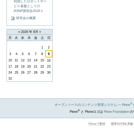
利用したロボットサー
ビス基盤としての
RSNP講習会2018-1
研究会の概要
«
2026 年 8月
»
月
火
水
木
金
土
日
8
1
2
月
3
4
5
6
7
8
9
10
11
12
13
14
15
16
17
18
19
20
21
22
23
24
25
26
27
28
29
30
31
®
オープンソースのコンテンツ管理システム — Plone
®
Plone
と Ploneロゴは
Plone Foundation
の
Ploneで動作
標準XHTML準拠