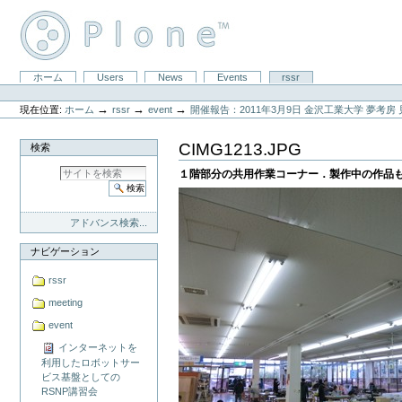
コ
ン
テ
ン
ツ
セ
ホーム
Users
News
Events
rssr
に
パ
ク
飛
ー
シ
ぶ
→
→
→
現在位置:
ホーム
rssr
event
開催報告：2011年3月9日 金沢工業大学 夢考房 
ソ
ョ
|
ナ
ン
ナ
ル
CIMG1213.JPG
検索
ビ
ツ
ゲ
ー
１階部分の共用作業コーナー．製作中の作品
ー
ル
シ
ョ
ン
アドバンス検索...
に
飛
ナビゲーション
ぶ
rssr
meeting
event
インターネットを
利用したロボットサー
ビス基盤としての
RSNP講習会