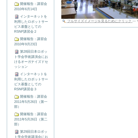
開催報告：講習会
2010年6月14日
インターネットを
フルサイズイメージを見るためにクリック
—
利用したロボットサー
ビス基盤としての
ド
RSNP講習会２
キ
開催報告：講習会
ュ
2010年9月23日
メ
ン
第28回日本ロボッ
ト
ト学会学術講演会にお
ア
けるオーガナイズドセ
ク
ッション
シ
インターネットを
ョ
利用したロボットサー
ン
ビス基盤としての
RSNP講習会３
開催報告：講習会
2011年5月26日（第一
部）
開催報告：講習会
2011年5月26日（第二
部）
第29回日本ロボッ
ト学会学術講演会にお