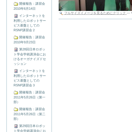
開催報告：講習会
2010年6月14日
フルサイズイメージを見るためにクリック
—
インターネットを
利用したロボットサー
ド
ビス基盤としての
キ
RSNP講習会２
ュ
メ
開催報告：講習会
ン
2010年9月23日
ト
第28回日本ロボッ
ア
ト学会学術講演会にお
ク
けるオーガナイズドセ
シ
ッション
ョ
インターネットを
ン
利用したロボットサー
ビス基盤としての
RSNP講習会３
開催報告：講習会
2011年5月26日（第一
部）
開催報告：講習会
2011年5月26日（第二
部）
第29回日本ロボッ
ト学会学術講演会にお