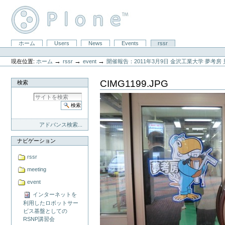
コ
ン
テ
ン
ツ
セ
ホーム
Users
News
Events
rssr
に
パ
ク
飛
ー
シ
ぶ
→
→
→
現在位置:
ホーム
rssr
event
開催報告：2011年3月9日 金沢工業大学 夢考房 
ソ
ョ
|
ナ
ン
ナ
ル
CIMG1199.JPG
検索
ビ
ツ
ゲ
ー
ー
ル
シ
ョ
ン
アドバンス検索...
に
飛
ナビゲーション
ぶ
rssr
meeting
event
インターネットを
利用したロボットサー
ビス基盤としての
RSNP講習会