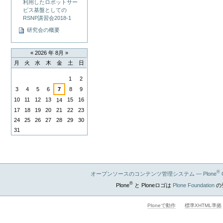
利用したロボットサー
ビス基盤としての
RSNP講習会2018-1
研究会の概要
«
2026 年 8月
»
月
火
水
木
金
土
日
8
1
2
月
3
4
5
6
7
8
9
10
11
12
13
15
16
14
17
18
19
20
21
22
23
24
25
26
27
28
29
30
31
®
オープンソースのコンテンツ管理システム — Plone
®
Plone
と Ploneロゴは
Plone Foundation
の
Ploneで動作
標準XHTML準拠