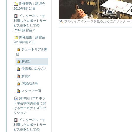
開催報告：講習会
2010年6月14日
インターネットを
利用したロボットサー
フルサイズイメージを見るためにクリック
—
ビス基盤としての
ド
RSNP講習会２
キ
開催報告：講習会
ュ
2010年9月23日
メ
ン
チュートリアル開
ト
始
ア
解説1
ク
受講者のみなさん
シ
ョ
解説2
ン
演習の結果
スタッフ一同
第28回日本ロボッ
ト学会学術講演会にお
けるオーガナイズドセ
ッション
インターネットを
利用したロボットサー
ビス基盤としての