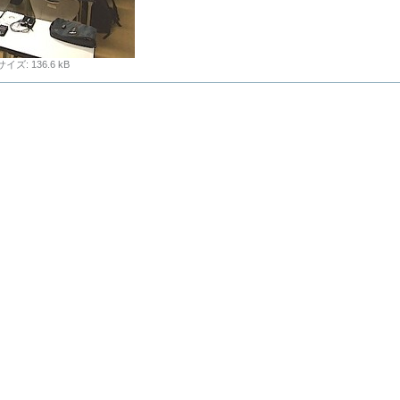
サイズ
:
136.6 kB