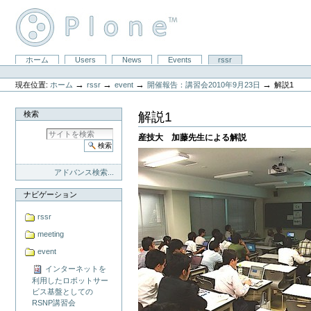
コ
ン
テ
ン
ツ
セ
ホーム
Users
News
Events
rssr
に
パ
ク
飛
ー
シ
ぶ
→
→
→
→
現在位置:
ホーム
rssr
event
開催報告：講習会2010年9月23日
解説1
ソ
ョ
|
ナ
ン
ナ
ル
解説1
検索
ビ
ツ
ゲ
ー
産技大 加藤先生による解説
ー
ル
シ
ョ
ン
アドバンス検索...
に
飛
ナビゲーション
ぶ
rssr
meeting
event
インターネットを
利用したロボットサー
ビス基盤としての
RSNP講習会