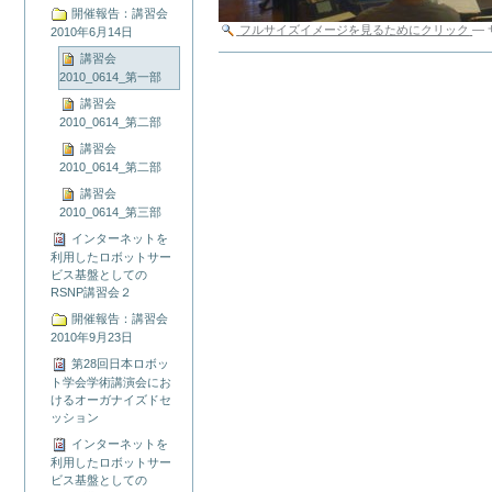
開催報告：講習会
フルサイズイメージを見るためにクリック
—
2010年6月14日
講習会
ド
2010_0614_第一部
キ
ュ
講習会
メ
2010_0614_第二部
ン
講習会
ト
2010_0614_第二部
ア
ク
講習会
シ
2010_0614_第三部
ョ
インターネットを
ン
利用したロボットサー
ビス基盤としての
RSNP講習会２
開催報告：講習会
2010年9月23日
第28回日本ロボッ
ト学会学術講演会にお
けるオーガナイズドセ
ッション
インターネットを
利用したロボットサー
ビス基盤としての