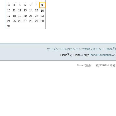
3
4
5
6
7
8
9
10
11
12
13
14
15
16
17
18
19
20
21
22
23
24
25
26
27
28
29
30
31
®
オープンソースのコンテンツ管理システム — Plone
®
Plone
と Ploneロゴは
Plone Foundation
の
Ploneで動作
標準XHTML準拠