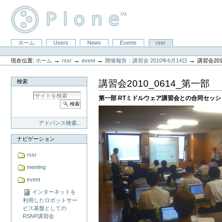
コ
ン
テ
ン
ツ
セ
ホーム
Users
News
Events
rssr
に
パ
ク
飛
ー
シ
ぶ
→
→
→
→
現在位置:
ホーム
rssr
event
開催報告：講習会 2010年6月14日
講習会201
ソ
ョ
|
ナ
ン
ナ
ル
講習会2010_0614_第一部
検索
ビ
ツ
ゲ
ー
第一部 RTミドルウェア講習会との合同セッシ
ー
ル
シ
ョ
ン
アドバンス検索...
に
飛
ナビゲーション
ぶ
rssr
meeting
event
インターネットを
利用したロボットサー
ビス基盤としての
RSNP講習会