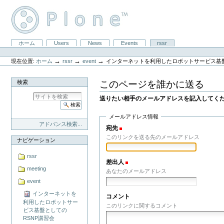
コ
ン
テ
ン
ツ
セ
ホーム
Users
News
Events
rssr
に
パ
ク
飛
ー
シ
ぶ
→
→
→
現在位置:
ホーム
rssr
event
インターネットを利用したロボットサービス基盤とし
ソ
ョ
|
ナ
ン
ナ
ル
このページを誰かに送る
検索
ビ
ツ
ゲ
ー
送りたい相手のメールアドレスを記入してく
ー
ル
シ
ョ
メールアドレス情報
ン
アドバンス検索...
宛先
(必須)
に
このリンクを送る先のメールアドレス
飛
ナビゲーション
ぶ
rssr
差出人
(必須)
meeting
あなたのメールアドレス
event
インターネットを
コメント
利用したロボットサー
このリンクに関するコメント
ビス基盤としての
RSNP講習会