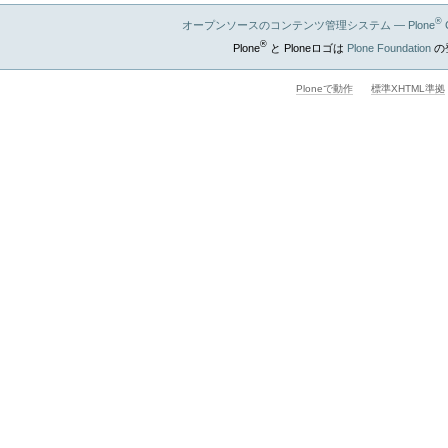
®
オープンソースのコンテンツ管理システム — Plone
®
Plone
と Ploneロゴは
Plone Foundation
の
Ploneで動作
標準XHTML準拠