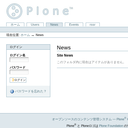
コ
ン
テ
ン
ツ
セ
ホーム
Users
News
Events
rssr
に
パ
ク
飛
ー
シ
ぶ
→
現在位置:
ホーム
News
ソ
ョ
|
ナ
ン
ナ
ル
News
ログイン
ビ
ツ
ゲ
ー
Site News
ログイン名
ー
ル
シ
このフォルダ内に現在はアイテムがありません。
ョ
パスワード
ド
ン
キ
に
ュ
飛
メ
ぶ
ン
パスワードを忘れた？
ト
ア
ク
シ
ョ
ン
®
オープンソースのコンテンツ管理システム — Plone
®
Plone
と Ploneロゴは
Plone Foundation
の