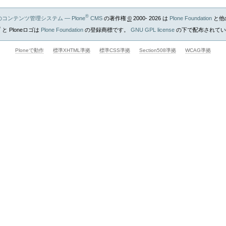
®
ンテンツ管理システム — Plone
CMS
の著作権
©
2000- 2026 は
Plone Foundation
と他
®
と Ploneロゴは
Plone Foundation
の登録商標です。
GNU GPL license
の下で配布されてい
Ploneで動作
標準XHTML準拠
標準CSS準拠
Section508準拠
WCAG準拠