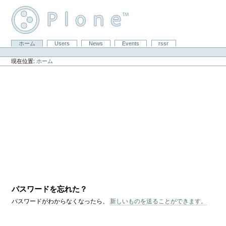
コ
ン
テ
ン
ツ
セ
ホーム
Users
News
Events
rssr
に
パ
ク
飛
ー
シ
ぶ
現在位置:
ホーム
ソ
ョ
|
ナ
ン
ナ
ル
ビ
ツ
ゲ
ー
ー
ル
シ
ョ
ン
に
飛
ぶ
パスワードを忘れた？
パスワードがわからなくなったら、
新しいものを送ることができます。